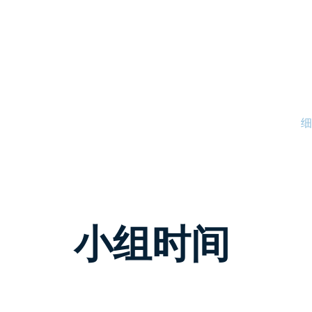
道堂
首页
我们是谁
主日崇拜
细
小组时间