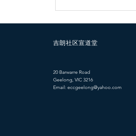
吉朗社区宣道堂
20 Barwarre Road
Geelong, VIC 3216
Email:
eccgeelong@yahoo.com