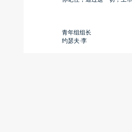
青年组组长
约瑟夫·李