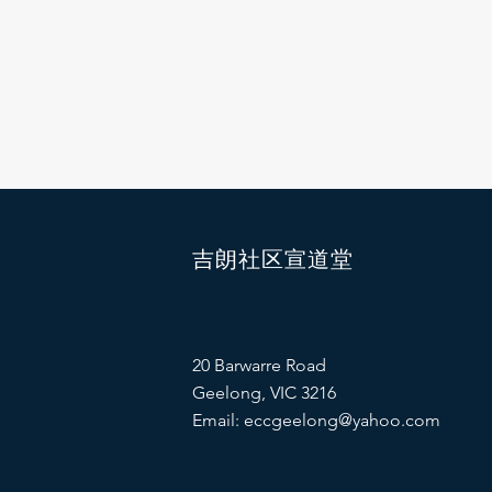
吉朗社区宣道堂
20 Barwarre Road
Geelong, VIC 3216
Email:
eccgeelong@yahoo.com