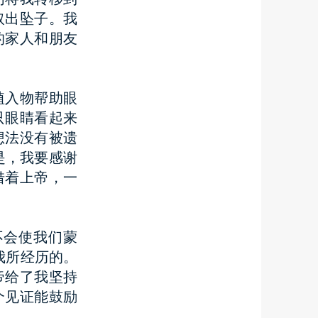
取出坠子。我
的家人和朋友
植入物帮助眼
只眼睛看起来
想法没有被遗
是，我要感谢
借着上帝，一
不会使我们蒙
我所经历的。
帝给了我坚持
个见证能鼓励