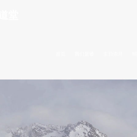
道堂
首页
我们是谁
主日崇拜
细